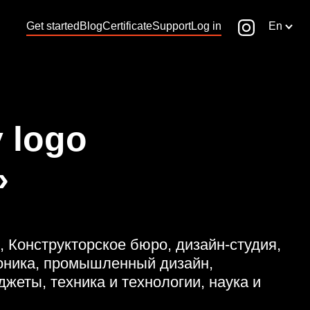
Get started
Blog
Certificate
Support
Log in
En
 logo
»
, Конструкторское бюро, дизайн-студия,
роника, промышленный дизайн,
джеты, техника и технологии, наука и