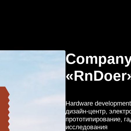
Company
«RnDoer
Hardware development
дизайн-центр, элект
прототипирование, га
исследования