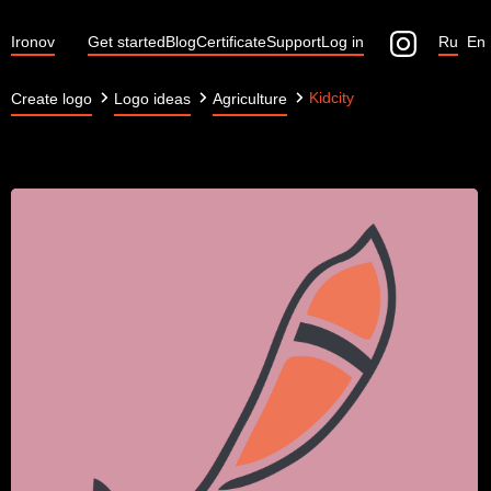
Ironov
Get started
Blog
Certificate
Support
Log in
Ru
En
Kidcity
Create logo
Logo ideas
Agriculture